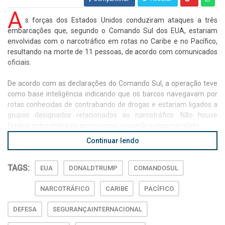
A
s forças dos Estados Unidos conduziram ataques a três
embarcações que, segundo o Comando Sul dos EUA, estariam
envolvidas com o narcotráfico em rotas no Caribe e no Pacífico,
resultando na morte de 11 pessoas, de acordo com comunicados
oficiais.
De acordo com as declarações do Comando Sul, a operação teve
como base inteligência indicando que os barcos navegavam por
rotas conhecidas de contrabando de drogas e estariam ligados a
grupos designados relacionados ao narcotráfico. Não houve
feridos entre militares americanos, segundo o mesmo relato.
Continuar lendo
TAGS:
EUA
DONALDTRUMP
COMANDOSUL
NARCOTRÁFICO
CARIBE
PACÍFICO
DEFESA
SEGURANÇAINTERNACIONAL