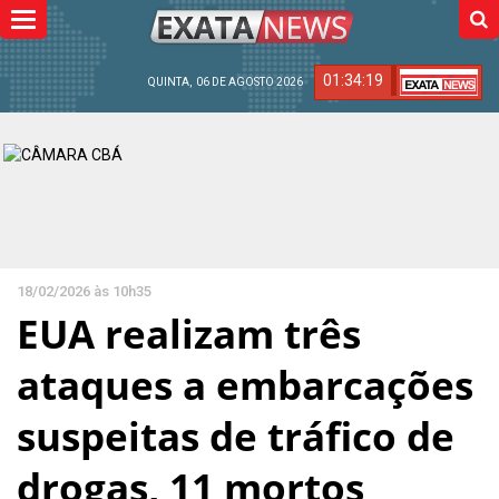
Toggle
navigation
01:34:20
QUINTA, 06 DE AGOSTO 2026
18/02/2026 às 10h35
EUA realizam três
ataques a embarcações
suspeitas de tráfico de
drogas, 11 mortos