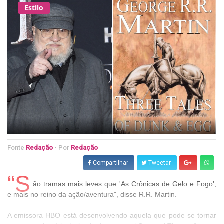
Estilo
Fonte
Redação
- Por
Redação
Compartilhar
Tweetar
“S
ão tramas mais leves que 'As Crônicas de Gelo e Fogo',
e mais no reino da ação/aventura", disse R.R. Martin.
A emissora HBO está desenvolvendo aquela que pode se tornar