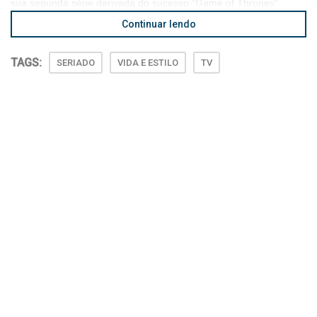
sua segunda série derivada do sucesso “Game of Thrones“.
Continuar lendo
TAGS:
SERIADO
VIDA E ESTILO
TV