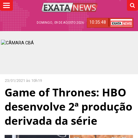
Toggle
navigation
10:35:49
DOMINGO, 09 DE AGOSTO 2026
23/01/2021 às 10h19
Game of Thrones: HBO
desenvolve 2ª produção
derivada da série