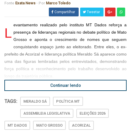
Fonte
Exata News
- Por
Marco Toledo
Compartilhar
Tweetar
evantamento realizado pelo instituto MT Dados reforça a
L
presença de lideranças regionais no debate político de Mato
Grosso e aponta o crescimento de nomes que seguem
conquistando espaço junto ao eleitorado. Entre eles, o ex-
prefeito de Acorizal e liderança política Meraldo Sá aparece como
uma das figuras lembradas pelos entrevistados, demonstrando
força política e reconhecimento pelo trabalho desenvolvido ao
longo da trajetória pública.
Continuar lendo
TAGS:
MERALDO SÁ
POLÍTICA MT
ASSEMBLEIA LEGISLATIVA
ELEIÇÕES 2026
MT DADOS
MATO GROSSO
ACORIZAL