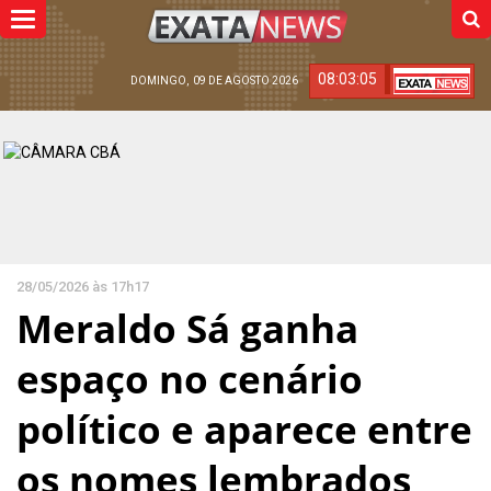
Toggle
navigation
08:03:06
DOMINGO, 09 DE AGOSTO 2026
28/05/2026 às 17h17
Meraldo Sá ganha
espaço no cenário
político e aparece entre
os nomes lembrados